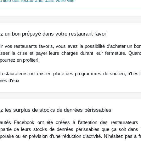
a liste des restaurants dans votre ville
ez un bon prépayé dans votre restaurant favori
ir vos restaurants favoris, vous avez la possibilité d’acheter un b
asser la crise et payer leurs charges durant leur fermeture. Quand
pourrez en profiter!
estaurateurs ont mis en place des programmes de soutien, n'hési
près d'eux
z les surplus de stocks de denrées périssables
tés Facebook ont été créées à l’attention des restaurateurs q
partie de leurs stocks de denrées périssables que ça soit dans 
oraire ou en prévision d’une réduction d’activité. N'hésitez pas à f