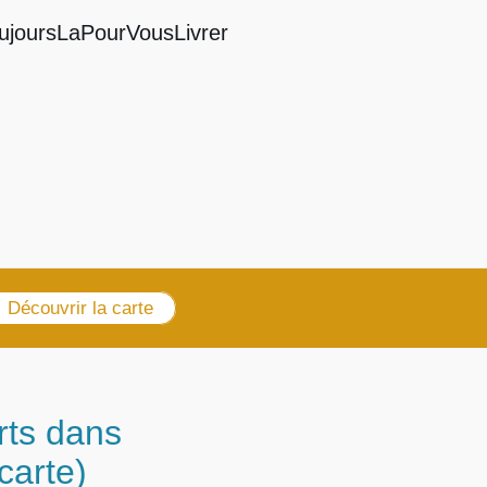
ujoursLaPourVousLivrer
Découvrir la carte
rts dans
carte)