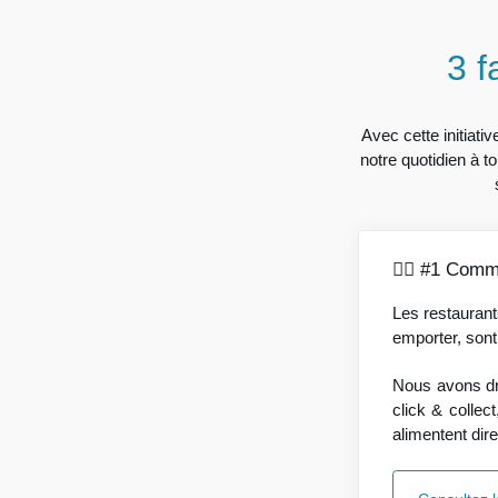
3 f
Avec cette initiati
notre quotidien à t
🚴‍♂️ #1 Com
Les restaurants
emporter, sont
Nous avons dre
click & collect
alimentent dir