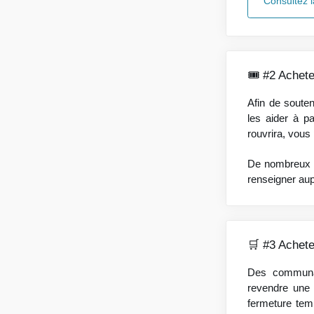
Consultez l
🎟️ #2 Achet
Afin de souten
les aider à p
rouvrira, vous 
De nombreux r
renseigner au
🛒 #3 Achete
Des communau
revendre une 
fermeture temp