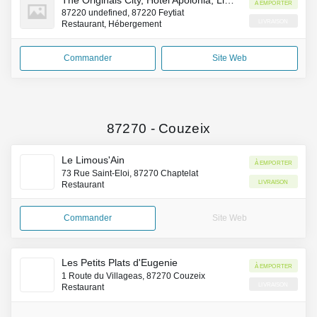
À emporter
87220 undefined, 87220 Feytiat
Livraison
Restaurant, Hébergement
Commander
Site Web
87270
-
Couzeix
Le Limous'Ain
À emporter
73 Rue Saint-Eloi, 87270 Chaptelat
Livraison
Restaurant
Commander
Site Web
Les Petits Plats d'Eugenie
À emporter
1 Route du Villageas, 87270 Couzeix
Livraison
Restaurant