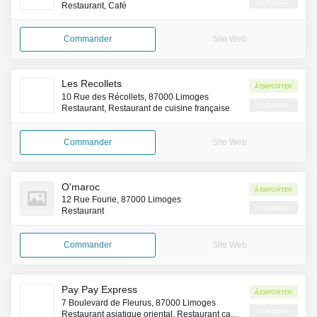
Livraison
Restaurant, Café
Commander
Site Web
Les Recollets
À emporter
10 Rue des Récollets, 87000 Limoges
Livraison
Restaurant, Restaurant de cuisine française
Commander
Site Web
O'maroc
À emporter
12 Rue Fourie, 87000 Limoges
Livraison
Restaurant
Commander
Site Web
Pay Pay Express
À emporter
7 Boulevard de Fleurus, 87000 Limoges
Livraison
Restaurant asiatique oriental, Restaurant cambodgien